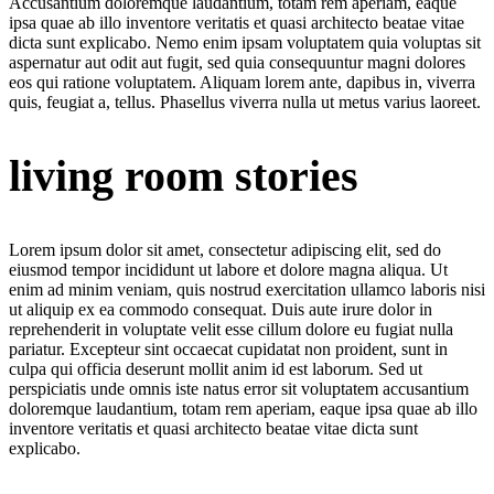
Accusantium doloremque laudantium, totam rem aperiam, eaque
ipsa quae ab illo inventore veritatis et quasi architecto beatae vitae
dicta sunt explicabo. Nemo enim ipsam voluptatem quia voluptas sit
aspernatur aut odit aut fugit, sed quia consequuntur magni dolores
eos qui ratione voluptatem. Aliquam lorem ante, dapibus in, viverra
quis, feugiat a, tellus. Phasellus viverra nulla ut metus varius laoreet.
living room stories
Lorem ipsum dolor sit amet, consectetur adipiscing elit, sed do
eiusmod tempor incididunt ut labore et dolore magna aliqua. Ut
enim ad minim veniam, quis nostrud exercitation ullamco laboris nisi
ut aliquip ex ea commodo consequat. Duis aute irure dolor in
reprehenderit in voluptate velit esse cillum dolore eu fugiat nulla
pariatur. Excepteur sint occaecat cupidatat non proident, sunt in
culpa qui officia deserunt mollit anim id est laborum. Sed ut
perspiciatis unde omnis iste natus error sit voluptatem accusantium
doloremque laudantium, totam rem aperiam, eaque ipsa quae ab illo
inventore veritatis et quasi architecto beatae vitae dicta sunt
explicabo.