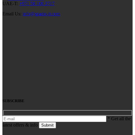
UAE-T:
+971 58 100 2717
Email Us:
info@spazio-tr.com
SUBSCRIBE
* Get all the
latest offers & info
Submit