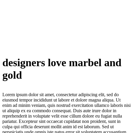
designers love marbel and
gold
Lorem ipsum dolor sit amet, consectetur adipiscing elit, sed do
eiusmod tempor incididunt ut labore et dolore magna aliqua. Ut
enim ad minim veniam, quis nostrud exercitation ullamco laboris nisi
ut aliquip ex ea commodo consequat. Duis aute irure dolor in
reprehenderit in voluptate velit esse cillum dolore eu fugiat nulla
pariatur. Excepteur sint occaecat cupidatat non proident, sunt in
culpa qui officia deserunt mollit anim id est laborum. Sed ut
perspiciatis unde omnis iste natus error sit voluptatem accusantium