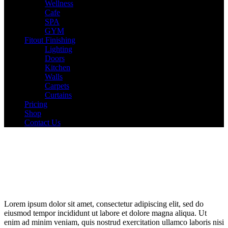
Wellness
Cafe
SPA
GYM
Fitout Finishing
Lighting
Doors
Kitchen
Walls
Carpets
Curtains
Pricing
Shop
Contact Us
Lorem ipsum dolor sit amet, consectetur adipiscing elit, sed do
eiusmod tempor incididunt ut labore et dolore magna aliqua. Ut
enim ad minim veniam, quis nostrud exercitation ullamco laboris nisi