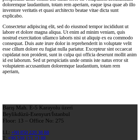
doloremque laudantium, totam rem aperiam, eaque ipsa quae ab illo
inventore veritatis et quasi architecto beatae vitae dicta sunt
explicabo.
Consectetur adipiscing elit, sed do eiusmod tempor incididunt ut
labore et dolore magna aliqua. Ut enim ad minim veniam, quis
nostrud exercitation ullamco laboris nisi ut aliquip ex ea commodo
consequat. Duis aute irure dolor in reprehenderit in voluptate velit
esse cillum dolore eu fugiat nulla pariatur. Excepteur sint occaecat
cupidatat non proident, sunt in culpa qui officia deserunt mollit anim
id est laborum. Sed ut perspiciatis unde omnis iste natus error sit
voluptatem accusantium doloremque laudantium, totam rem
aperiam,
Barış Mah. E-5 Karayolu üzeri
Beylikdüzü-Esenyurt/İstanbul
Floor: 13 – Office No: 275
LL:
+90 850 220 38 88
T:
+90 530 171 73 88