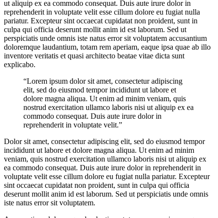
ut aliquip ex ea commodo consequat. Duis aute irure dolor in
reprehenderit in voluptate velit esse cillum dolore eu fugiat nulla
pariatur. Excepteur sint occaecat cupidatat non proident, sunt in
culpa qui officia deserunt mollit anim id est laborum. Sed ut
perspiciatis unde omnis iste natus error sit voluptatem accusantium
doloremque laudantium, totam rem aperiam, eaque ipsa quae ab illo
inventore veritatis et quasi architecto beatae vitae dicta sunt
explicabo.
“Lorem ipsum dolor sit amet, consectetur adipiscing
elit, sed do eiusmod tempor incididunt ut labore et
dolore magna aliqua. Ut enim ad minim veniam, quis
nostrud exercitation ullamco laboris nisi ut aliquip ex ea
commodo consequat. Duis aute irure dolor in
reprehenderit in voluptate velit.”
Dolor sit amet, consectetur adipiscing elit, sed do eiusmod tempor
incididunt ut labore et dolore magna aliqua. Ut enim ad minim
veniam, quis nostrud exercitation ullamco laboris nisi ut aliquip ex
ea commodo consequat. Duis aute irure dolor in reprehenderit in
voluptate velit esse cillum dolore eu fugiat nulla pariatur. Excepteur
sint occaecat cupidatat non proident, sunt in culpa qui officia
deserunt mollit anim id est laborum. Sed ut perspiciatis unde omnis
iste natus error sit voluptatem.