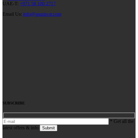
UAE-T:
+971 58 100 2717
Email Us:
info@spazio-tr.com
SUBSCRIBE
* Get all the
latest offers & info
Submit