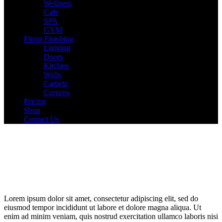
Wellness
Cafe
SPA
GYM
Fitout Finishing
Lighting
Doors
Kitchen
Walls
Carpets
Curtains
Pricing
Shop
Contact Us
Lorem ipsum dolor sit amet, consectetur adipiscing elit, sed do
eiusmod tempor incididunt ut labore et dolore magna aliqua. Ut
enim ad minim veniam, quis nostrud exercitation ullamco laboris nisi