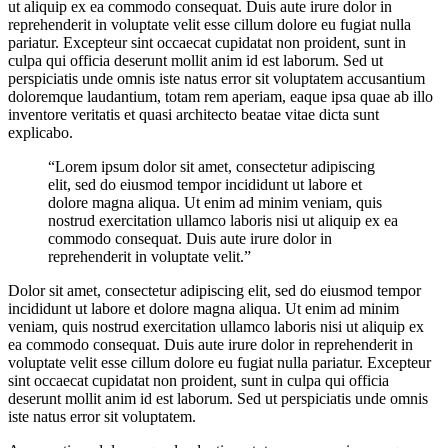
ut aliquip ex ea commodo consequat. Duis aute irure dolor in
reprehenderit in voluptate velit esse cillum dolore eu fugiat nulla
pariatur. Excepteur sint occaecat cupidatat non proident, sunt in
culpa qui officia deserunt mollit anim id est laborum. Sed ut
perspiciatis unde omnis iste natus error sit voluptatem accusantium
doloremque laudantium, totam rem aperiam, eaque ipsa quae ab illo
inventore veritatis et quasi architecto beatae vitae dicta sunt
explicabo.
“Lorem ipsum dolor sit amet, consectetur adipiscing
elit, sed do eiusmod tempor incididunt ut labore et
dolore magna aliqua. Ut enim ad minim veniam, quis
nostrud exercitation ullamco laboris nisi ut aliquip ex ea
commodo consequat. Duis aute irure dolor in
reprehenderit in voluptate velit.”
Dolor sit amet, consectetur adipiscing elit, sed do eiusmod tempor
incididunt ut labore et dolore magna aliqua. Ut enim ad minim
veniam, quis nostrud exercitation ullamco laboris nisi ut aliquip ex
ea commodo consequat. Duis aute irure dolor in reprehenderit in
voluptate velit esse cillum dolore eu fugiat nulla pariatur. Excepteur
sint occaecat cupidatat non proident, sunt in culpa qui officia
deserunt mollit anim id est laborum. Sed ut perspiciatis unde omnis
iste natus error sit voluptatem.