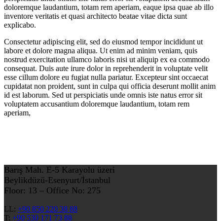
doloremque laudantium, totam rem aperiam, eaque ipsa quae ab illo
inventore veritatis et quasi architecto beatae vitae dicta sunt
explicabo.
Consectetur adipiscing elit, sed do eiusmod tempor incididunt ut
labore et dolore magna aliqua. Ut enim ad minim veniam, quis
nostrud exercitation ullamco laboris nisi ut aliquip ex ea commodo
consequat. Duis aute irure dolor in reprehenderit in voluptate velit
esse cillum dolore eu fugiat nulla pariatur. Excepteur sint occaecat
cupidatat non proident, sunt in culpa qui officia deserunt mollit anim
id est laborum. Sed ut perspiciatis unde omnis iste natus error sit
voluptatem accusantium doloremque laudantium, totam rem
aperiam,
Barış Mah. E-5 Karayolu üzeri
Beylikdüzü-Esenyurt/İstanbul
Floor: 13 – Office No: 275
LL:
+90 850 220 38 88
T:
+90 530 171 73 88