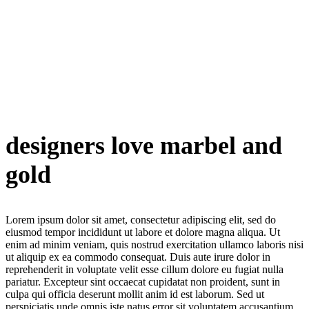
designers love marbel and
gold
Lorem ipsum dolor sit amet, consectetur adipiscing elit, sed do
eiusmod tempor incididunt ut labore et dolore magna aliqua. Ut
enim ad minim veniam, quis nostrud exercitation ullamco laboris nisi
ut aliquip ex ea commodo consequat. Duis aute irure dolor in
reprehenderit in voluptate velit esse cillum dolore eu fugiat nulla
pariatur. Excepteur sint occaecat cupidatat non proident, sunt in
culpa qui officia deserunt mollit anim id est laborum. Sed ut
perspiciatis unde omnis iste natus error sit voluptatem accusantium