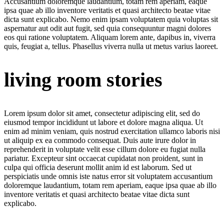
Accusantium doloremque laudantium, totam rem aperiam, eaque
ipsa quae ab illo inventore veritatis et quasi architecto beatae vitae
dicta sunt explicabo. Nemo enim ipsam voluptatem quia voluptas sit
aspernatur aut odit aut fugit, sed quia consequuntur magni dolores
eos qui ratione voluptatem. Aliquam lorem ante, dapibus in, viverra
quis, feugiat a, tellus. Phasellus viverra nulla ut metus varius laoreet.
living room stories
Lorem ipsum dolor sit amet, consectetur adipiscing elit, sed do
eiusmod tempor incididunt ut labore et dolore magna aliqua. Ut
enim ad minim veniam, quis nostrud exercitation ullamco laboris nisi
ut aliquip ex ea commodo consequat. Duis aute irure dolor in
reprehenderit in voluptate velit esse cillum dolore eu fugiat nulla
pariatur. Excepteur sint occaecat cupidatat non proident, sunt in
culpa qui officia deserunt mollit anim id est laborum. Sed ut
perspiciatis unde omnis iste natus error sit voluptatem accusantium
doloremque laudantium, totam rem aperiam, eaque ipsa quae ab illo
inventore veritatis et quasi architecto beatae vitae dicta sunt
explicabo.