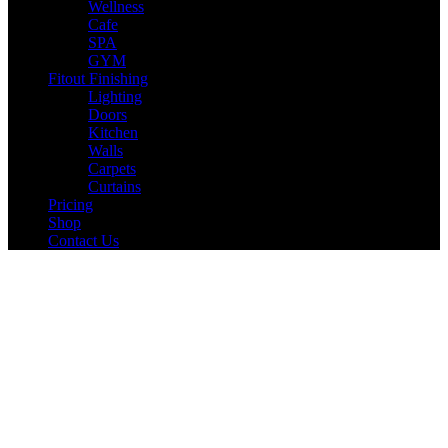
Wellness
Cafe
SPA
GYM
Fitout Finishing
Lighting
Doors
Kitchen
Walls
Carpets
Curtains
Pricing
Shop
Contact Us