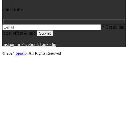
SUBSCRIBE
* Get all the
latest offers & info
Submit
Instagram
Facebook
Linkedin
© 2024
Spazio
, All Rights Reserved