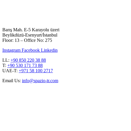
Barış Mah. E-5 Karayolu üzeri
Beylikdüzü-Esenyurt/İstanbul
Floor: 13 – Office No: 275
Instagram
Facebook
Linkedin
LL:
+90 850 220 38 88
T:
+90 530 171 73 88
UAE-T:
+971 58 100 2717
Email Us:
info@spazio-tr.com