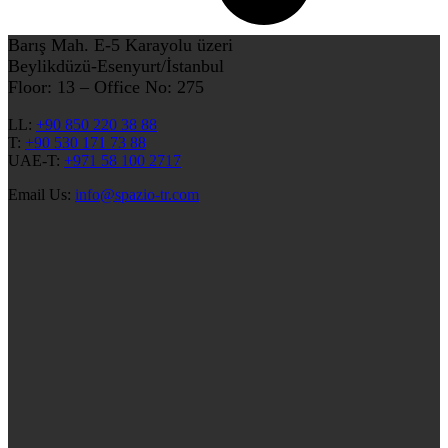
Barış Mah. E-5 Karayolu üzeri
Beylikdüzü-Esenyurt/İstanbul
Floor: 13 – Office No: 275
LL:
+90 850 220 38 88
T:
+90 530 171 73 88
UAE-T:
+971 58 100 2717
Email Us:
info@spazio-tr.com