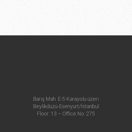
Barış Mah. E-5 Karayolu üzeri
Beylikdüzü-Esenyurt/İstanbul
Floor: 13 – Office No: 275